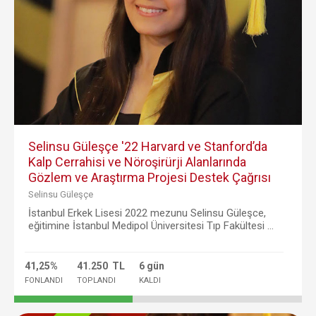
Selinsu Güleşçe '22 Harvard ve Stanford’da
Kalp Cerrahisi ve Nöroşirürji Alanlarında
Gözlem ve Araştırma Projesi Destek Çağrısı
Selinsu Güleşçe
İstanbul Erkek Lisesi 2022 mezunu Selinsu Güleşce,
eğitimine İstanbul Medipol Üniversitesi Tıp Fakültesi ...
41,25%
41.250 TL
6 gün
FONLANDI
TOPLANDI
KALDI