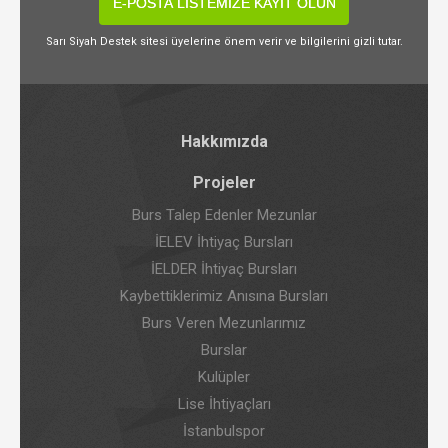
E-POSTA LİSTEMİZE KAYIT OLUN
Sarı Siyah Destek sitesi üyelerine önem verir ve bilgilerini gizli tutar.
Hakkımızda
Projeler
Burs Talep Edenler Mezunlar
İELEV İhtiyaç Bursları
İELDER İhtiyaç Bursları
Kaybettiklerimiz Anısına Bursları
Burs Veren Mezunlarımız
Burslar
Kulüpler
Lise İhtiyaçları
İstanbulspor