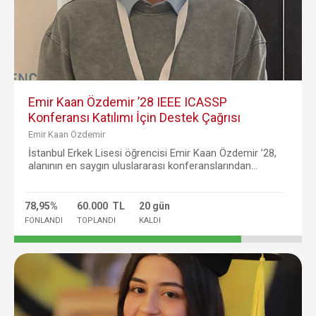
Emir Kaan Özdemir ’28 IEEE ICASSP
Konferansı Katılımı İçin Destek Çağrısı
Emir Kaan Özdemir
İstanbul Erkek Lisesi öğrencisi Emir Kaan Özdemir ’28,
alanının en saygın uluslararası konferanslarından...
78,95%
60.000 TL
20 gün
FONLANDI
TOPLANDI
KALDI