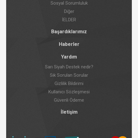
Sosyal Sorumluluk
Diğer
İELDER
Başardıklarımız
Haberler
Yardım
Sarı Siyah Destek nedir?
Sık Sorulan Sorular
Gizlilik Bildirimi
Kullanıcı Sözleşmesi
Güvenli Ödeme
İletişim