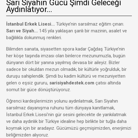
Sarı Siyahın Gücü Şimdi Geleceği
Aydınlatıyor...
İstanbul Erkek Lisesi...
Türkiye’nin sarsılmaz eğitim çınarı.
Sarı ve Siyah...
145 yıla yaklaşan şanlı bir mazinin, asalet ve
bağlılıkla dokunmuş renkleri.
Bilimden sanata, siyasetten spora kadar Çağdaş Türkiye’nin
her köşe taşında imzası olan binlerce mezunumuzla, bugün
dünyanın dört bir yanına yayılmış devasa bir aileyiz. Bizler
sadece bir okuldan mezun olmadık; bir kültürle yoğrulduk, bir
duruşu sahiplendik. Şimdi bu kadim kültürü ve mezuniyetten
gelen o eşsiz gururu,
sarisiyahdestek.com
çatısı altında
somut bir güce dönüştürüyoruz.
Öğrenci kardeşlerimizin yolunu aydınlatmak, Sarı Siyahın
sarsılmaz dayanışma ruhunu tüm dünyaya kanıtlamak,
İstanbul Erkek Lisesi’nin gür sesini gelecekte de yankılatmak
ve daha aydınlık bir Türkiye idealine hep birlikte bir tuğla daha
koymak için bir aradayız. Gücümüzü geçmişimizden, enerjimizi
birliğimizden alıyoruz.