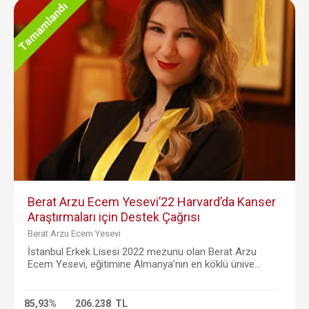
Tamamlandı
Berat Arzu Ecem Yesevi’22 Harvard’da Kanser
Araştırmaları için Destek Çağrısı
Berat Arzu Ecem Yesevi
İstanbul Erkek Lisesi 2022 mezunu olan Berat Arzu
Ecem Yesevi, eğitimine Almanya’nın en köklü ünive...
85,93%
206.238 TL