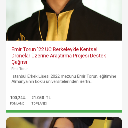
Emir Torun '22 UC Berkeley’de Kentsel
Dronelar Üzerine Araştırma Projesi Destek
Çağrısı
Emir Torun
İstanbul Erkek Lisesi 2022 mezunu Emir Torun, eğitimine
Almanya’nın köklü üniversitelerinden Berlin...
100,24%
21.050 TL
FONLANDI
TOPLANDI