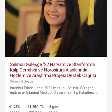
Selinsu Güleşçe '22 Harvard ve Stanford’da
Kalp Cerrahisi ve Nöroşirürji Alanlarında
Gözlem ve Araştırma Projesi Destek Çağrısı
Selinsu Güleşçe
İstanbul Erkek Lisesi 2022 mezunu Selinsu Güleşce,
eğitimine İstanbul Medipol Üniversitesi Tıp Fakültesi ...
41,25%
41.250 TL
6 gün
FONLANDI
TOPLANDI
KALDI