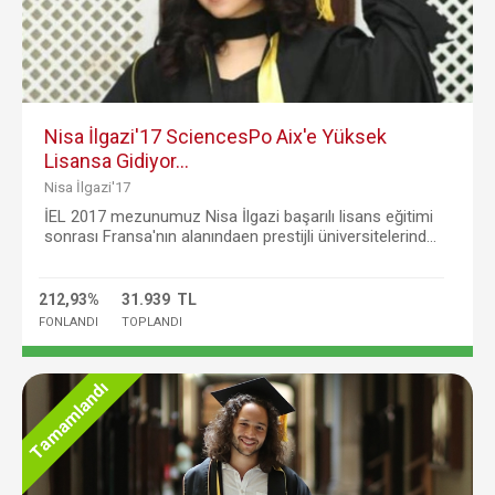
Nisa İlgazi'17 SciencesPo Aix'e Yüksek
Lisansa Gidiyor...
Nisa İlgazi'17
İEL 2017 mezunumuz Nisa İlgazi başarılı lisans eğitimi
sonrası Fransa'nın alanındaen prestijli üniversitelerind...
212,93%
31.939 TL
FONLANDI
TOPLANDI
Tamamlandı