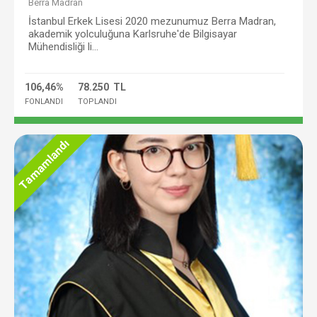
Berra Madran
İstanbul Erkek Lisesi 2020 mezunumuz Berra Madran,
akademik yolculuğuna Karlsruhe'de Bilgisayar
Mühendisliği li...
106,46%
78.250 TL
FONLANDI
TOPLANDI
Tamamlandı