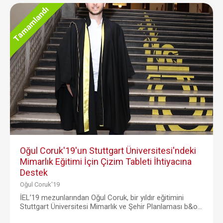
Tamamlandı
Oğul Coruk'19'un Stuttgart Üniversitesi'ndeki
Mimarlık Eğitimi İçin Çizim Tableti İhtiyacına
Destek
Oğul Coruk'19
İEL’19 mezunlarından Oğul Coruk, bir yıldır eğitimini
Stuttgart Üniversitesi Mimarlık ve Şehir Planlaması b&o...