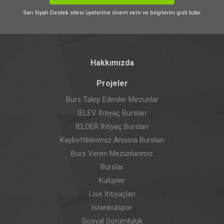
Sarı Siyah Destek sitesi üyelerine önem verir ve bilgilerini gizli tutar.
Hakkımızda
Projeler
Burs Talep Edenler Mezunlar
İELEV İhtiyaç Bursları
İELDER İhtiyaç Bursları
Kaybettiklerimiz Anısına Bursları
Burs Veren Mezunlarımız
Burslar
Kulüpler
Lise İhtiyaçları
İstanbulspor
Sosyal Sorumluluk