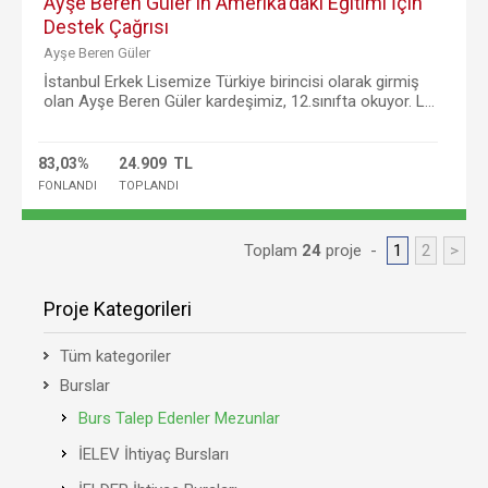
Ayşe Beren Güler'in Amerika'daki Eğitimi İçin
Destek Çağrısı
Ayşe Beren Güler
İstanbul Erkek Lisemize Türkiye birincisi olarak girmiş
olan Ayşe Beren Güler kardeşimiz, 12.sınıfta okuyor. L...
83,03%
24.909 TL
FONLANDI
TOPLANDI
Toplam
24
proje -
1
2
>
Proje Kategorileri
Tüm kategoriler
Burslar
Burs Talep Edenler Mezunlar
İELEV İhtiyaç Bursları