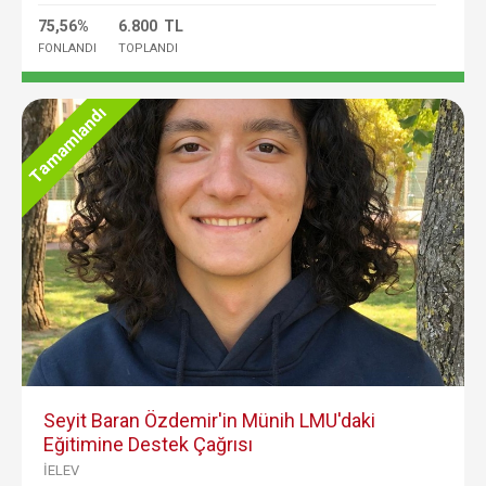
75,56%
6.800 TL
FONLANDI
TOPLANDI
Tamamlandı
Seyit Baran Özdemir'in Münih LMU'daki
Eğitimine Destek Çağrısı
İELEV