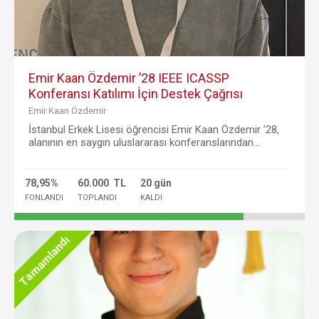
Emir Kaan Özdemir ’28 IEEE ICASSP
Konferansı Katılımı İçin Destek Çağrısı
Emir Kaan Özdemir
İstanbul Erkek Lisesi öğrencisi Emir Kaan Özdemir ’28,
alanının en saygın uluslararası konferanslarından...
78,95%
60.000 TL
20 gün
FONLANDI
TOPLANDI
KALDI
Tamamlandı