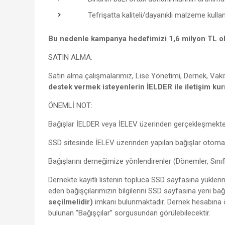
Tefrişatta kaliteli/dayanıklı malzeme kullanı
Bu nedenle kampanya hedefimizi 1,6 milyon TL ol
SATIN ALMA:
Satın alma çalışmalarımız, Lise Yönetimi, Dernek, Vak
destek vermek isteyenlerin İELDER ile iletişim ku
ÖNEMLİ NOT:
Bağışlar İELDER veya İELEV üzerinden gerçekleşmekte
SSD sitesinde İELEV üzerinden yapılan bağışlar otomat
Bağışlarını derneğimize yönlendirenler (Dönemler, Sınıf
Dernekte kayıtlı listenin topluca SSD sayfasına yük
eden bağışçılarımızın bilgilerini SSD sayfasına yeni ba
seçilmelidir)
imkanı bulunmaktadır. Dernek hesabına 
bulunan “Bağışçılar” sorgusundan görülebilecektir.