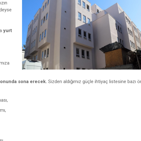
ızın
edeyse
la
yurt
amıza
sonunda sona erecek.
Sizden aldığımız güçle ihtiyaç listesine bazı 
ası,
mı,
ı,