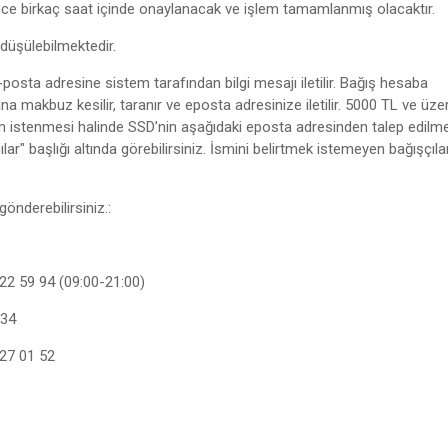
e birkaç saat içinde onaylanacak ve işlem tamamlanmış olacaktır.
düşülebilmektedir.
-posta adresine sistem tarafından bilgi mesajı iletilir. Bağış hesaba
na makbuz kesilir, taranır ve eposta adresinize iletilir. 5000 TL ve üzer
rim istenmesi halinde SSD’nin aşağıdaki eposta adresinden talep edilmel
ar" başlığı altında görebilirsiniz. İsmini belirtmek istemeyen bağışçıla
önderebilirsiniz.:
2 59 94 (09:00-21:00)
 34
27 01 52