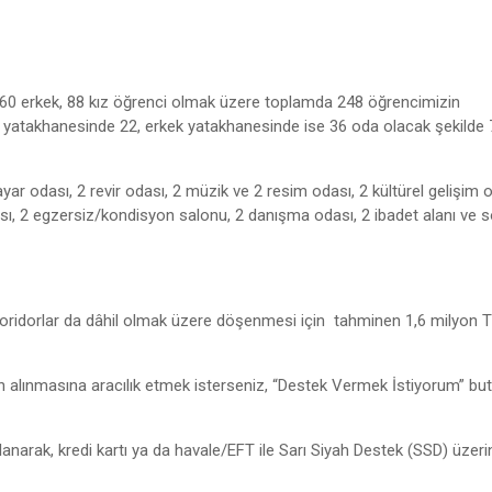
160 erkek, 88 kız öğrenci olmak üzere toplamda 248 öğrencimizin
ız yatakhanesinde 22, erkek yatakhanesinde ise 36 oda olacak şekilde 7
ayar odası, 2 revir odası, 2 müzik ve 2 resim odası, 2 kültürel gelişim o
sı, 2 egzersiz/kondisyon salonu, 2 danışma odası, 2 ibadet alanı ve 
koridorlar da dâhil olmak üzere döşenmesi için tahminen 1,6 milyon TL
ın alınmasına aracılık etmek isterseniz, “Destek Vermek İstiyorum” but
ullanarak, kredi kartı ya da havale/EFT ile Sarı Siyah Destek (SSD) üzer