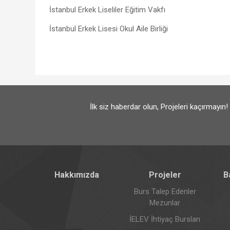
İstanbul Erkek Liseliler Eğitim Vakfı
İstanbul Erkek Lisesi Okul Aile Birliği
İlk siz haberdar olun, Projeleri kaçırmayın!
Hakkımızda
Projeler
B
Burs Talep Edenler
Mezunlar
İELEV İhtiyaç Bursları