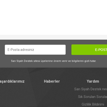
E-POST
Sarı Siyah Destek sitesi üyelerine önem verir ve bilgilerini gizli tutar.
aşardıklarımız
Haberler
Yardım
Sarı Siyah Destek ned
Sık Sorulan Sorula
Gizlilik Bildirimi