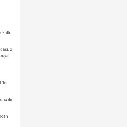
 katlı
dası, 2
sosyal
’lik
onu ile
inden