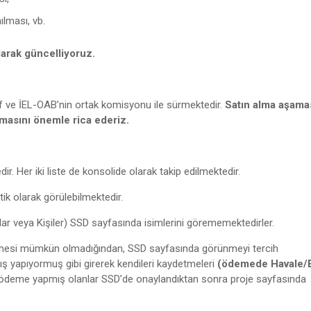
lması, vb.
arak güncelliyoruz.
ıf ve İEL-OAB’nin ortak komisyonu ile sürmektedir.
Satın alma aşama
rmasını önemle rica ederiz.
dir.
Her iki liste de konsolide olarak takip edilmektedir.
ik olarak görülebilmektedir.
lar veya Kişiler) SSD sayfasında isimlerini görememektedirler.
lenmesi mümkün olmadığından, SSD sayfasında görünmeyi tercih
ğış yapıyormuş gibi girerek kendileri kaydetmeleri
(ödemede Havale/E
ödeme yapmış olanlar SSD’de onaylandıktan sonra proje sayfasında