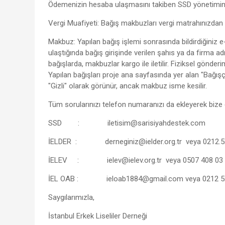
Ödemenizin hesaba ulaşmasını takiben SSD yönetiminc
Vergi Muafiyeti: Bağış makbuzları vergi matrahınızdan 
Makbuz: Yapılan bağış işlemi sonrasında bildirdiğiniz e
ulaştığında bağış girişinde verilen şahıs ya da firma adı
bağışlarda, makbuzlar kargo ile iletilir. Fiziksel gönde
Yapılan bağışları proje ana sayfasında yer alan "Bağışçıl
"Gizli" olarak görünür, ancak makbuz isme kesilir.
Tüm sorularınızı telefon numaranızı da ekleyerek bize g
SSD :
iletisim@sarisiyahdestek.com
İELDER :
derneginiz@ielder.org.tr
veya 0212.52
İELEV :
ielev@ielev.org.tr
veya 0507 408 03
İEL OAB :
ieloab1884@gmail.com
veya 0212 5
Saygılarımızla,
İstanbul Erkek Liseliler Derneği