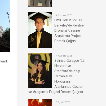
14 Kasım 2025
Emir Torun '22 UC
Berkeley’de Kentsel
Dronelar Üzerine
Araştırma Projesi
Destek Çağrısı
14 Kasım 2025
Selinsu Güleşçe '22
önemli
Harvard ve
Stanford’da Kalp
Cerrahisi ve
Nöroşirürji
Alanlarında Gözlem
ve Araştırma Projesi Destek Çağrısı
10 Eylül 2025