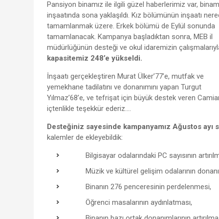
Pansiyon binamız ile ilgili güzel haberlerimiz var, binam
inşaatında sona yaklaşıldı. Kız bölümünün inşaatı ner
tamamlanmak üzere. Erkek bölümü de Eylül sonunda
tamamlanacak. Kampanya başladıktan sonra, MEB il
müdürlüğünün desteği ve okul idaremizin çalışmalarıy
kapasitemiz 248’e yükseldi.
İnşaatı gerçekleştiren Murat Ülker’77’e, mutfak ve
yemekhane tadilatını ve donanımını yapan Turgut
Yılmaz’68’e, ve tefrişat için büyük destek veren Cami
içtenlikle teşekkür ederiz.…
Desteğiniz sayesinde kampanyamız Ağustos ayı 
kalemler de ekleyebildik:
Bilgisayar odalarındaki PC sayısının artırılm
Müzik ve kültürel gelişim odalarının donanı
Binanın 276 penceresinin perdelenmesi,
Öğrenci masalarının aydınlatması,
Binanın bazı ortak donanımlarının artırılmas