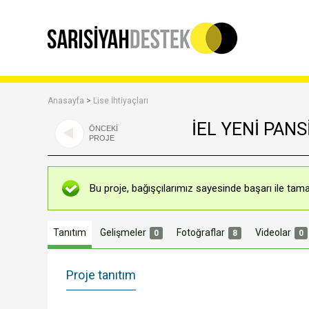
Anasayfa
>
Lise İhtiyaçları
İEL YENİ PANS
ÖNCEKİ
PROJE
Bu proje, bağışçılarımız sayesinde başarı ile tama
Tanıtım
Gelişmeler
Fotoğraflar
Videolar
0
8
0
Proje tanıtım