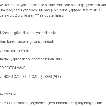
üzerindeki yeni bağışlar ile birlikte Pansiyon binası girişlerindeki On
halinde, bağış yaparken "Bu bağışı biri adına yapmak ister misiniz?"
reklidir. Zorunlu alan "*" ile gösterilmiştir.
artı ile güvenli olarak yapabilirsiniz.
, işlem banka sistemi güvencesindedir.
4 yapılabilmektedir.
alardan yapılacak gönderimde kullanılabilir.
EĞİTİM VAKFI
NÜ CADDESİ TİCARİ ŞUBESİ (968)
2920 51
emeniz SSD hesabına geçmeden işlem tamamlanmış sayılmayacaktır.