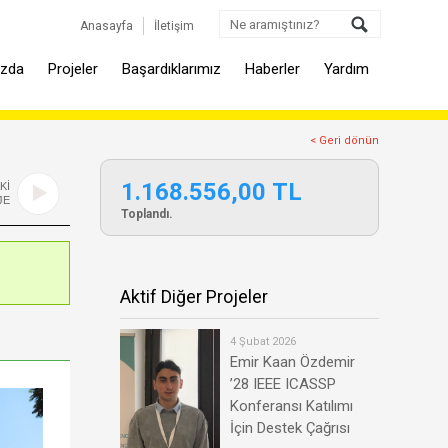
Anasayfa
İletişim
ızda
Projeler
Başardıklarımız
Haberler
Yardım
< Geri dönün
1.168.556,00 TL
Kİ
JE
Toplandı.
Aktif Diğer Projeler
4 Şubat 2026
Emir Kaan Özdemir
’28 IEEE ICASSP
Konferansı Katılımı
İçin Destek Çağrısı