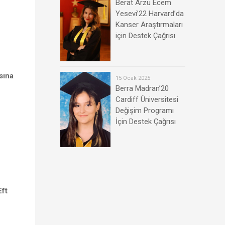
Berat Arzu Ecem
Yesevi’22 Harvard’da
Kanser Araştırmaları
için Destek Çağrısı
sına
15 Ocak 2025
Berra Madran’20
Cardiff Üniversitesi
Değişim Programı
İçin Destek Çağrısı
ft