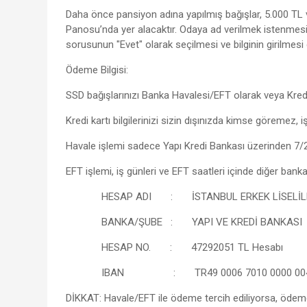
Daha önce pansiyon adına yapılmış bağışlar, 5.000 TL ve 
Panosu’nda yer alacaktır. Odaya ad verilmek istenmesi 
sorusunun "Evet" olarak seçilmesi ve bilginin girilmesi ge
Ödeme Bilgisi:
SSD bağışlarınızı Banka Havalesi/EFT olarak veya Kredi K
Kredi kartı bilgilerinizi sizin dışınızda kimse göremez
Havale işlemi sadece Yapı Kredi Bankası üzerinden 7/2
EFT işlemi, iş günleri ve EFT saatleri içinde diğer bank
HESAP ADI : İSTANBUL ERKEK LİSELİLER 
BANKA/ŞUBE : YAPI VE KREDİ BANKASI / İNÖ
HESAP NO. : 47292051 TL Hesabı
IBAN : TR49 0006 7010 0000 0047 
DİKKAT: Havale/EFT ile ödeme tercih ediliyorsa, öd