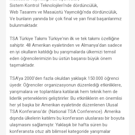
Sistem Kontrol Teknolojileri'nde dördüncülük,
Web Tasarımı ve Masaüstü Yayıncılığı'nda dördüncülük,
Ve bunların yanında bir çok final ve yarı final başarılarımız
bulunmaktadır.
TSA Türkiye Takımı Türkiye'nin ilk ve tek takımı özelliğine
sahiptir. 48 Amerikan eyaletinden ve Almanya’dan sadece
en iyi okulların katıldığı bu yarışmalarda ülkemizi temsil
eden öğrencilerimizin bu üstün başarısı büyük önem
taşımaktadır.
TSA’ya 2000'den fazla okuldan yaklaşık 150.000 öğrenci
üyedir. Öğrenciler organizasyonun düzenlediği etkinliklere,
yarışmalara ve toplantılara katılarak hem teknik hem de
liderlik yeteneklerini geliştirirler. Bu etkinliklerin en önemlisi
her yıl başka bir Amerikan eyaletinde düzenlenen Ulusal
TSA Konferansı'dır. (National TSA Conference). Amerika
dışında ülkelerin katılımı bu konferasın uluslarası bir boyuta
ulaşmasını sağlamıştır. Yaklaşık bir hafta süren bu
konferansta otuz altı bilimsel kategoride yarışmalar