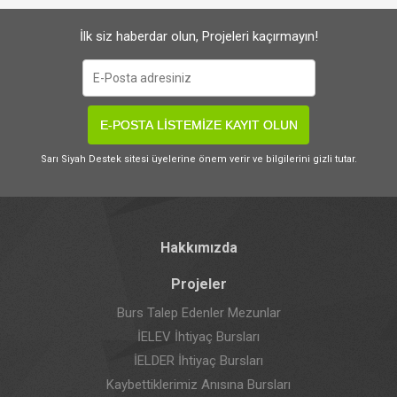
İlk siz haberdar olun, Projeleri kaçırmayın!
E-POSTA LİSTEMİZE KAYIT OLUN
Sarı Siyah Destek sitesi üyelerine önem verir ve bilgilerini gizli tutar.
Hakkımızda
Projeler
Burs Talep Edenler Mezunlar
İELEV İhtiyaç Bursları
İELDER İhtiyaç Bursları
Kaybettiklerimiz Anısına Bursları