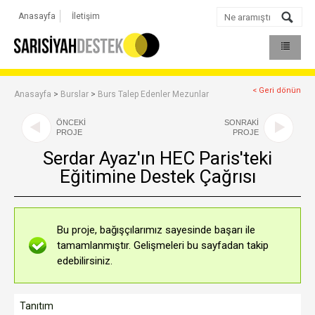
Anasayfa
İletişim
< Geri dönün
Anasayfa
>
Burslar
>
Burs Talep Edenler Mezunlar
ÖNCEKİ
SONRAKİ
PROJE
PROJE
Serdar Ayaz'ın HEC Paris'teki
Eğitimine Destek Çağrısı
Bu proje, bağışçılarımız sayesinde başarı ile
tamamlanmıştır. Gelişmeleri bu sayfadan takip
edebilirsiniz.
Tanıtım