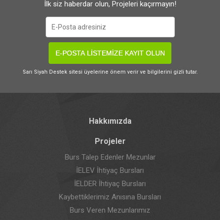
İlk siz haberdar olun, Projeleri kaçırmayın!
E-POSTA LİSTEMİZE KAYIT OLUN
Sarı Siyah Destek sitesi üyelerine önem verir ve bilgilerini gizli tutar.
Hakkımızda
Projeler
Burs Talep Edenler Mezunlar
İELEV İhtiyaç Bursları
İELDER İhtiyaç Bursları
Kaybettiklerimiz Anısına Bursları
Burs Veren Mezunlarımız