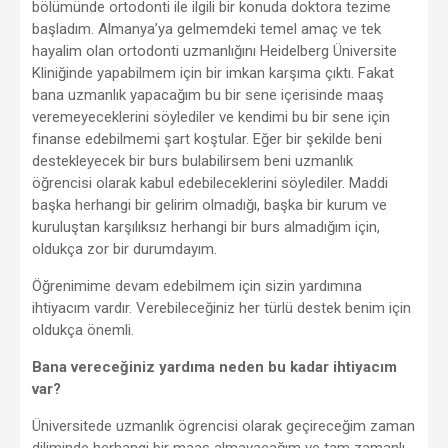
bölümünde ortodonti ile ilgili bir konuda doktora tezime
başladım. Almanya’ya gelmemdeki temel amaç ve tek
hayalim olan ortodonti uzmanlığını Heidelberg Üniversite
Kliniğinde yapabilmem için bir imkan karşıma çıktı. Fakat
bana uzmanlık yapacağım bu bir sene içerisinde maaş
veremeyeceklerini söylediler ve kendimi bu bir sene için
finanse edebilmemi şart koştular. Eğer bir şekilde beni
destekleyecek bir burs bulabilirsem beni uzmanlık
öğrencisi olarak kabul edebileceklerini söylediler. Maddi
başka herhangi bir gelirim olmadığı, başka bir kurum ve
kuruluştan karşılıksız herhangi bir burs almadığım için,
oldukça zor bir durumdayım.
Öğrenimime devam edebilmem için sizin yardımına
ihtiyacım vardır. Verebileceğiniz her türlü destek benim için
oldukça önemli.
Bana vereceğiniz yardıma neden bu kadar ihtiyacım
var?
Üniversitede uzmanlık ögrencisi olarak geçireceğim zaman
diliminde herhangi bir maaş almayacağım ve tam zamanlı