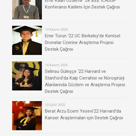
Emir Kaan Özdemir ’28 IEEE ICASSP
Konferansı Katılımı İçin Destek Çağrısı
14 Kasım 2025
Emir Torun '22 UC Berkeley’de Kentsel
Dronelar Üzerine Araştırma Projesi
Destek Çağrısı
14 Kasım 2025
Selinsu Güleşçe '22 Harvard ve
Stanford’da Kalp Cerrahisi ve Nöroşirürji
Alanlarında Gözlem ve Araştırma Projesi
Destek Çağrısı
10 Eylül 2025
Berat Arzu Ecem Yesevi’22 Harvard’da
Kanser Araştırmaları için Destek Çağrısı