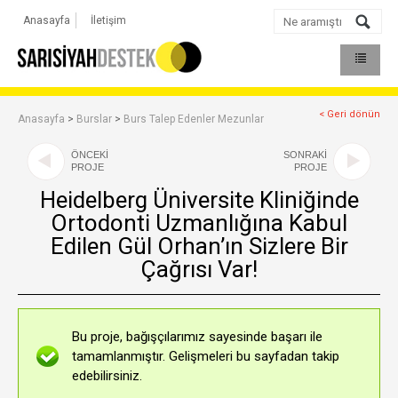
Anasayfa
İletişim
< Geri dönün
Anasayfa
>
Burslar
>
Burs Talep Edenler Mezunlar
ÖNCEKİ
SONRAKİ
PROJE
PROJE
Heidelberg Üniversite Kliniğinde
Ortodonti Uzmanlığına Kabul
Edilen Gül Orhan’ın Sizlere Bir
Çağrısı Var!
Bu proje, bağışçılarımız sayesinde başarı ile
tamamlanmıştır. Gelişmeleri bu sayfadan takip
edebilirsiniz.