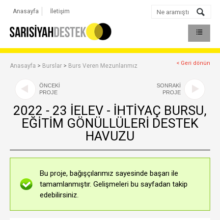
Anasayfa
İletişim
< Geri dönün
Anasayfa
>
Burslar
>
Burs Veren Mezunlarımız
ÖNCEKİ
SONRAKİ
PROJE
PROJE
2022 - 23 İELEV - İHTİYAÇ BURSU,
EĞİTİM GÖNÜLLÜLERİ DESTEK
HAVUZU
Bu proje, bağışçılarımız sayesinde başarı ile
tamamlanmıştır. Gelişmeleri bu sayfadan takip
edebilirsiniz.