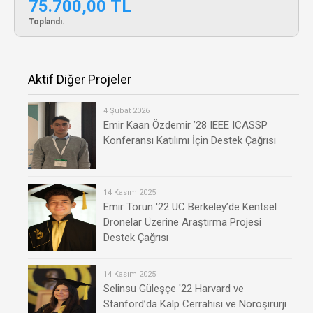
75.700,00 TL
Toplandı.
Aktif Diğer Projeler
4 Şubat 2026
Emir Kaan Özdemir ’28 IEEE ICASSP
Konferansı Katılımı İçin Destek Çağrısı
14 Kasım 2025
Emir Torun '22 UC Berkeley’de Kentsel
Dronelar Üzerine Araştırma Projesi
Destek Çağrısı
14 Kasım 2025
Selinsu Güleşçe '22 Harvard ve
Stanford’da Kalp Cerrahisi ve Nöroşirürji