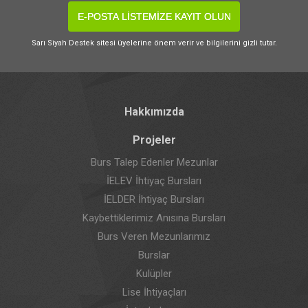
E-POSTA LİSTEMİZE KAYIT OLUN
Sarı Siyah Destek sitesi üyelerine önem verir ve bilgilerini gizli tutar.
Hakkımızda
Projeler
Burs Talep Edenler Mezunlar
İELEV İhtiyaç Bursları
İELDER İhtiyaç Bursları
Kaybettiklerimiz Anısına Bursları
Burs Veren Mezunlarımız
Burslar
Kulüpler
Lise İhtiyaçları