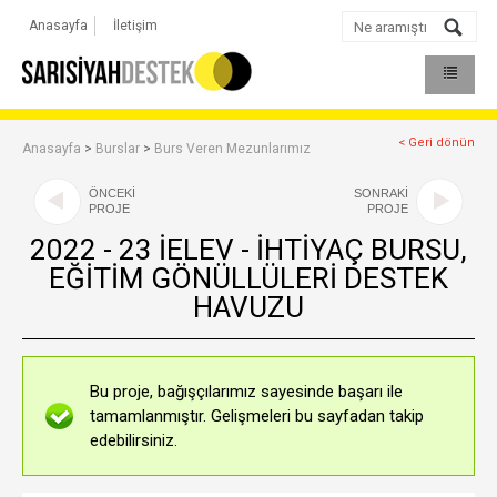
Anasayfa
İletişim
< Geri dönün
Anasayfa
>
Burslar
>
Burs Veren Mezunlarımız
ÖNCEKİ
SONRAKİ
PROJE
PROJE
2022 - 23 İELEV - İHTİYAÇ BURSU,
EĞİTİM GÖNÜLLÜLERİ DESTEK
HAVUZU
Bu proje, bağışçılarımız sayesinde başarı ile
tamamlanmıştır. Gelişmeleri bu sayfadan takip
edebilirsiniz.