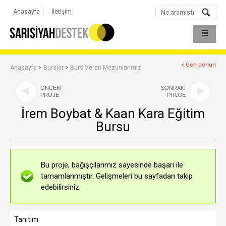
Anasayfa
İletişim
< Geri dönün
Anasayfa
>
Burslar
>
Burs Veren Mezunlarımız
ÖNCEKİ
SONRAKİ
PROJE
PROJE
İrem Boybat & Kaan Kara Eğitim
Bursu
Bu proje, bağışçılarımız sayesinde başarı ile
tamamlanmıştır. Gelişmeleri bu sayfadan takip
edebilirsiniz.
Tanıtım