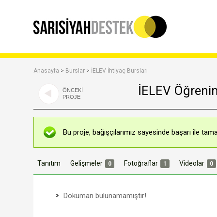
Anasayfa
>
Burslar
>
İELEV İhtiyaç Bursları
İELEV Öğreni
ÖNCEKİ
PROJE
Bu proje, bağışçılarımız sayesinde başarı ile tama
Tanıtım
Gelişmeler
Fotoğraflar
Videolar
0
1
0
Doküman bulunamamıştır!