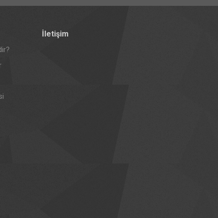
İletişim
ir?
r
si