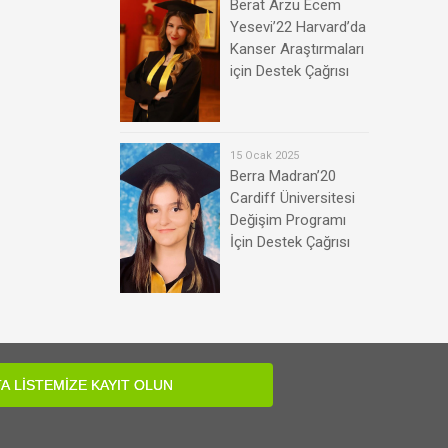
Berat Arzu Ecem
Yesevi’22 Harvard’da
Kanser Araştırmaları
için Destek Çağrısı
15 Ocak 2025
Berra Madran’20
Cardiff Üniversitesi
Değişim Programı
İçin Destek Çağrısı
A LİSTEMİZE KAYIT OLUN