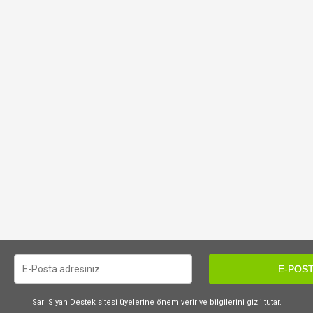
E-POST
Sarı Siyah Destek sitesi üyelerine önem verir ve bilgilerini gizli tutar.