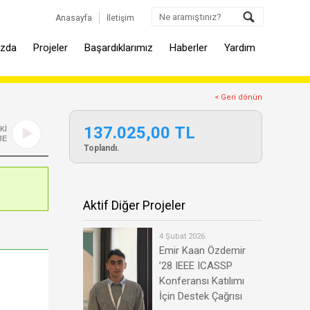
Anasayfa
İletişim
ızda
Projeler
Başardıklarımız
Haberler
Yardım
< Geri dönün
137.025,00 TL
Kİ
JE
Toplandı.
Aktif Diğer Projeler
4 Şubat 2026
Emir Kaan Özdemir
’28 IEEE ICASSP
Konferansı Katılımı
İçin Destek Çağrısı