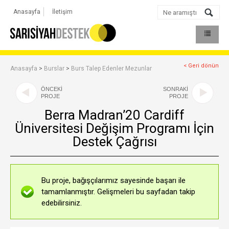
Anasayfa
İletişim
< Geri dönün
Anasayfa
>
Burslar
>
Burs Talep Edenler Mezunlar
ÖNCEKİ
SONRAKİ
PROJE
PROJE
Berra Madran’20 Cardiff
Üniversitesi Değişim Programı İçin
Destek Çağrısı
Bu proje, bağışçılarımız sayesinde başarı ile
tamamlanmıştır. Gelişmeleri bu sayfadan takip
edebilirsiniz.