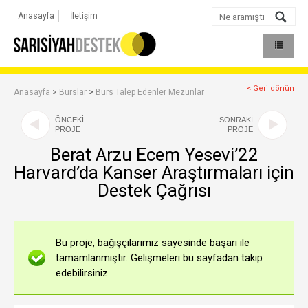
Anasayfa
İletişim
< Geri dönün
Anasayfa
>
Burslar
>
Burs Talep Edenler Mezunlar
ÖNCEKİ
SONRAKİ
PROJE
PROJE
Berat Arzu Ecem Yesevi’22
Harvard’da Kanser Araştırmaları için
Destek Çağrısı
Bu proje, bağışçılarımız sayesinde başarı ile
tamamlanmıştır. Gelişmeleri bu sayfadan takip
edebilirsiniz.