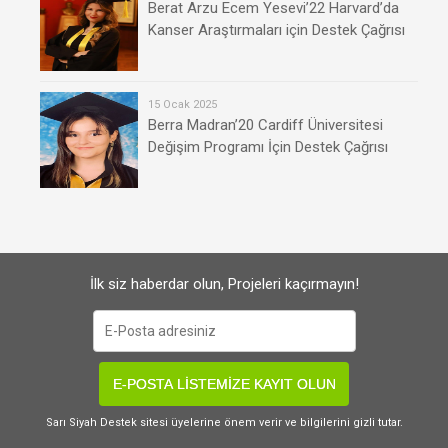
Berat Arzu Ecem Yesevi’22 Harvard’da
Kanser Araştırmaları için Destek Çağrısı
15 Ocak 2025
Berra Madran’20 Cardiff Üniversitesi
Değişim Programı İçin Destek Çağrısı
İlk siz haberdar olun, Projeleri kaçırmayın!
E-POSTA LİSTEMİZE KAYIT OLUN
Sarı Siyah Destek sitesi üyelerine önem verir ve bilgilerini gizli tutar.