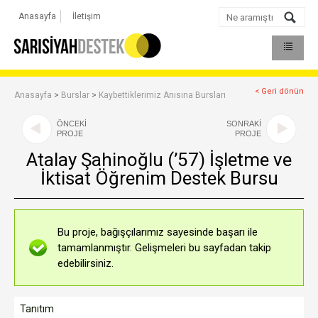
Anasayfa
İletişim
< Geri dönün
Anasayfa
>
Burslar
>
Kaybettiklerimiz Anısına Bursları
ÖNCEKİ
SONRAKİ
PROJE
PROJE
Atalay Şahinoğlu (’57) İşletme ve
İktisat Öğrenim Destek Bursu
Bu proje, bağışçılarımız sayesinde başarı ile
tamamlanmıştır. Gelişmeleri bu sayfadan takip
edebilirsiniz.
Tanıtım