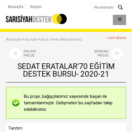
Anasayfa
İletişim
< Geri dönün
Anasayfa
>
Burslar
>
Burs Veren Mezunlarımız
ÖNCEKİ
SONRAKİ
PROJE
PROJE
SEDAT ERATALAR'70 EĞİTİM
DESTEK BURSU- 2020-21
Bu proje, bağışçılarımız sayesinde başarı ile
tamamlanmıştır. Gelişmeleri bu sayfadan takip
edebilirsiniz.
Tanıtım