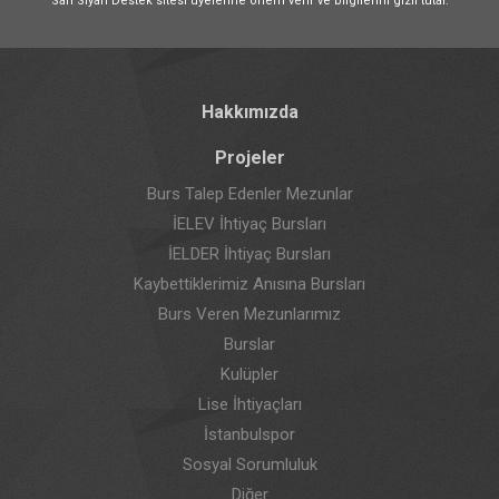
Sarı Siyah Destek sitesi üyelerine önem verir ve bilgilerini gizli tutar.
Hakkımızda
Projeler
Burs Talep Edenler Mezunlar
İELEV İhtiyaç Bursları
İELDER İhtiyaç Bursları
Kaybettiklerimiz Anısına Bursları
Burs Veren Mezunlarımız
Burslar
Kulüpler
Lise İhtiyaçları
İstanbulspor
Sosyal Sorumluluk
Diğer