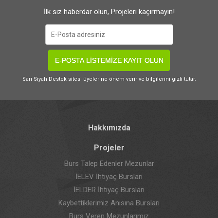
İlk siz haberdar olun, Projeleri kaçırmayın!
E-POSTA LİSTEMİZE KAYIT OLUN
Sarı Siyah Destek sitesi üyelerine önem verir ve bilgilerini gizli tutar.
Hakkımızda
Projeler
Burs Talep Edenler Mezunlar
İELEV İhtiyaç Bursları
İELDER İhtiyaç Bursları
Kaybettiklerimiz Anısına Bursları
Burs Veren Mezunlarımız