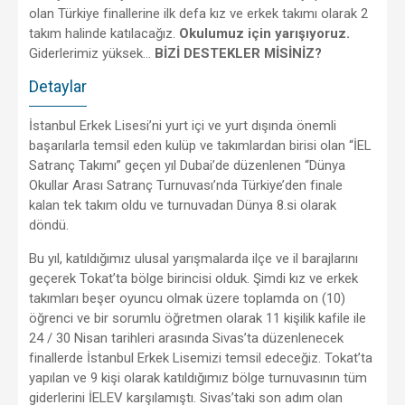
olan Türkiye finallerine ilk defa kız ve erkek takımı olarak 2
takım halinde katılacağız.
Okulumuz için yarışıyoruz.
Giderlerimiz yüksek…
BİZİ DESTEKLER MİSİNİZ?
Detaylar
İstanbul Erkek Lisesi’ni yurt içi ve yurt dışında önemli
başarılarla temsil eden kulüp ve takımlardan birisi olan “İEL
Satranç Takımı” geçen yıl Dubai’de düzenlenen “Dünya
Okullar Arası Satranç Turnuvası’nda Türkiye’den finale
kalan tek takım oldu ve turnuvadan Dünya 8.si olarak
döndü.
Bu yıl, katıldığımız ulusal yarışmalarda ilçe ve il barajlarını
geçerek Tokat’ta bölge birincisi olduk. Şimdi kız ve erkek
takımları beşer oyuncu olmak üzere toplamda on (10)
öğrenci ve bir sorumlu öğretmen olarak 11 kişilik kafile ile
24 / 30 Nisan tarihleri arasında Sivas’ta düzenlenecek
finallerde İstanbul Erkek Lisemizi temsil edeceğiz. Tokat’ta
yapılan ve 9 kişi olarak katıldığımız bölge turnuvasının tüm
giderlerini İELEV karşılamıştı. Sivas’taki son adım olan