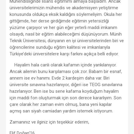
Mühendisliğinde lisans eğitimimi almaya başladım. Ancak
üniversitelerimizin mühendis ve akademisyen yetiştirme
konusunda oldukça eksik kaldığını söylemeliyim. Okula her
gittiğimde, her derse girdiğimde eğitimin yetersizliği
yüzüme çarpıyor ve her gün eğer yeterli maddi imkanım
olsaydı, nasıl bir eğitim alabileceğimi düşünüyorum. Münih
Teknik Üniversitesi, dünyanın en iyi üniversitelerinden biri ve
öğrencilerine sunduğu eğitim kalitesi ve imkanlarıyla
Türkiye’deki üniversitelere karşı farkını açıkça belli ediyor.
Hayalim hala canlı olarak kafamın içinde yankılanıyor.
Ancak ailemin bunu karşılaması çok zor. Babam bir esnaf,
annem ise ev hanımı. Evde 2 kardeşim daha var. Biri
üniversite sınavına hazırlanıyor, diğeri ise TEOG sınavlarına
hazırlanıyor. Ben ise bu sene kafama koyduğum hayalim
için maddi fon oluşturmak için son derece kararlıyım. Son
çare olarak her zaman evim olmuş, bana yeni kapılar
açmış sarı siyah camiadan yardım istemek istiyorum.
Zamanınız ve ilginiz için teşekkür ederim,
Elif Doğan’16