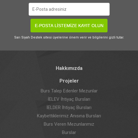
E-POSTA LİSTEMİZE KAYIT OLUN
Sarı Siyah Destek sitesi üyelerine önem verir ve bilgilerini gizli tutar.
Hakkımızda
Projeler
Burs Talep Edenler Mezunlar
İELEV İhtiyaç Bursları
İELDER İhtiyaç Bursları
Kaybettiklerimiz Anısına Bursları
Burs Veren Mezunlarımız
Burslar