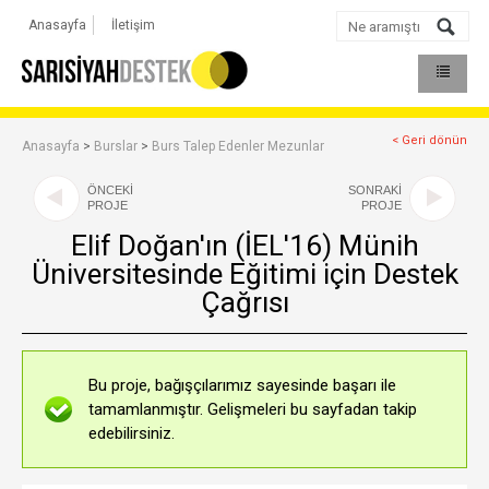
Anasayfa
İletişim
< Geri dönün
Anasayfa
>
Burslar
>
Burs Talep Edenler Mezunlar
ÖNCEKİ
SONRAKİ
PROJE
PROJE
Elif Doğan'ın (İEL'16) Münih
Üniversitesinde Eğitimi için Destek
Çağrısı
Bu proje, bağışçılarımız sayesinde başarı ile
tamamlanmıştır. Gelişmeleri bu sayfadan takip
edebilirsiniz.