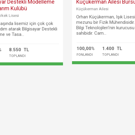
ayar Destekli Modelleme
Küçükerman Ailesi Burs
arım Kulübü
Küçükerman Ailesi
Erkek Lisesi
Orhan Küçükerman, Işık Lises
mezunu bir Fizik Mühendisidir. 
 başında lisemiz için çok çok
Bilgi Teknolojileri’nin kurucusu
dım atarak Bilgisayar Destekli
sahibidir. Cam...
e ve Tasa...
100,00%
1.400 TL
%
8.550 TL
FONLANDI
TOPLANDI
TOPLANDI