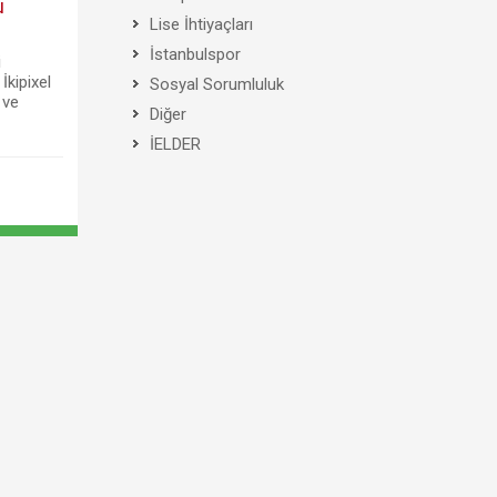
u
Lise İhtiyaçları
İstanbulspor
i
İkipixel
Sosyal Sorumluluk
 ve
Diğer
İELDER