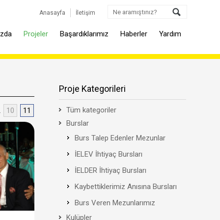
Anasayfa
İletişim
ızda
Projeler
Başardıklarımız
Haberler
Yardım
Proje Kategorileri
Tüm kategoriler
..
10
11
Burslar
Burs Talep Edenler Mezunlar
İELEV İhtiyaç Bursları
İELDER İhtiyaç Bursları
Kaybettiklerimiz Anısına Bursları
Burs Veren Mezunlarımız
Kulüpler