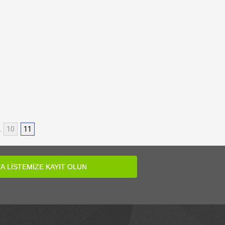
..
10
11
A LİSTEMİZE KAYIT OLUN