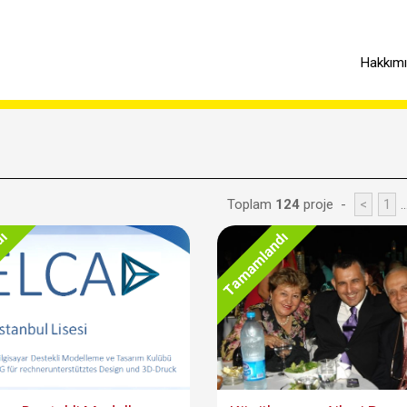
Hakkım
Toplam
124
proje -
<
1
.
dı
Tamamlandı