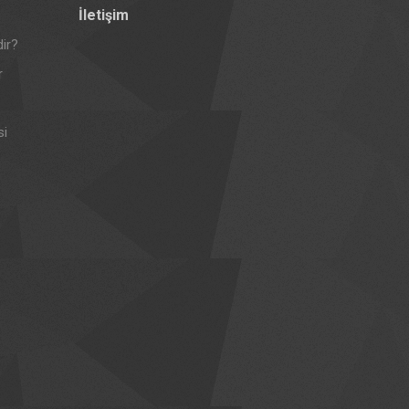
İletişim
ir?
r
si