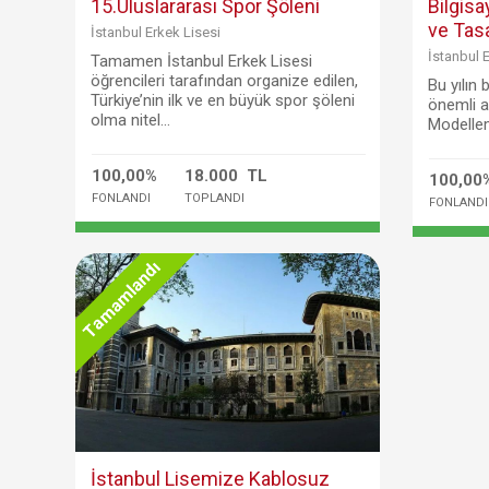
15.Uluslararası Spor Şöleni
Bilgis
ve Tas
İstanbul Erkek Lisesi
İstanbul 
Tamamen İstanbul Erkek Lisesi
öğrencileri tarafından organize edilen,
Bu yılın
Türkiye’nin ilk ve en büyük spor şöleni
önemli a
olma nitel...
Modellem
100,00%
18.000 TL
100,00
FONLANDI
TOPLANDI
FONLANDI
Tamamlandı
İstanbul Lisemize Kablosuz